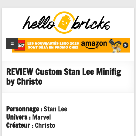
HelloBricks
Blog LEGO,
nouveaut�s
2022,
MOCs et
REVIEW Custom Stan Lee Minifig
reviews
by Christo
Personnage :
Stan Lee
Univers :
Marvel
Créateur :
Christo