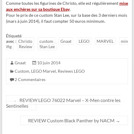
Comme toutes les figurines de Christo, elle est régulièrement
mise
aux enchères sur sa boutique Ebay
.
Pour le prix de ce custom Stan Lee, sur la base des 3 derniers mois
(mars à juin 2014), il faut compter 50 euros minimum.
Étiqueté
avec :
Christo
custom
Gnaat
LEGO
MARVEL
min
ifig
Review
Stan Lee
Gnaat
10 juin 2014
Custom
,
LEGO Marvel
,
Reviews LEGO
2 Commentaires
←
REVIEW LEGO 76022 Marvel – X-Men contre les
Sentinelles
REVIEW Custom Black Panther by NACM
→